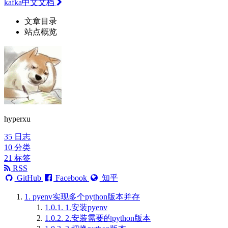
kafka中文文档
文章目录
站点概览
hyperxu
35
日志
10
分类
21
标签
RSS
GitHub
Facebook
知乎
1.
pyenv实现多个python版本并存
1.0.1.
1.安装pyenv
1.0.2.
2.安装需要的python版本