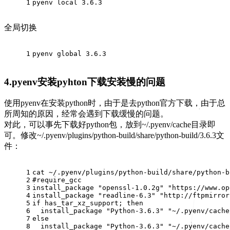
1
pyenv 
local
 3.6.3
全局切换
1
pyenv global 3.6.3
4.pyenv安装pyhton下载安装慢的问题
使用pyenv在安装python时，由于是去python官方下载，由于总
所周知的原因，经常会遇到下载缓慢的问题。
对此，可以事先下载好python包，放到~/.pyenv/cache目录即
可。修改~/.pyenv/plugins/python-build/share/python-build/3.6.3文
件：
1
cat ~/.pyenv/plugins/python-build/share/python-b
2
#require_gcc
3
install_package 
"openssl-1.0.2g"
"https://www.op
4
install_package 
"readline-6.3"
"http://ftpmirror
5
if
 has_tar_xz_support; 
then
6
  install_package 
"Python-3.6.3"
"~/.pyenv/cache
7
else
8
  install_package 
"Python-3.6.3"
"~/.pyenv/cache