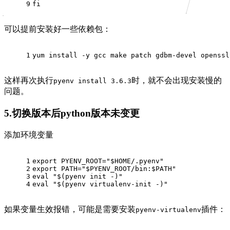
9
fi
可以提前安装好一些依赖包：
1
yum install -y gcc make patch gdbm-devel openssl
这样再次执行
时，就不会出现安装慢的
pyenv install 3.6.3
问题。
5.切换版本后python版本未变更
添加环境变量
1
export
 PYENV_ROOT=
"
$HOME
/.pyenv"
2
export
 PATH=
"
$PYENV_ROOT
/bin:
$PATH
"
3
eval
"
$(pyenv init -)
"
4
eval
"
$(pyenv virtualenv-init -)
"
如果变量生效报错，可能是需要安装
插件：
pyenv-virtualenv