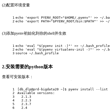
(2)配置环境变量
1
echo
'export PYENV_ROOT="$HOME/.pyenv"'
 >> ~/.ba
2
echo
'export PATH="$PYENV_ROOT/bin:$PATH"'
 >> ~/
(3)添加pyenv初始化到你的shell并生效
1
echo
'eval "$(pyenv init -)"'
 >> ~/.bash_profile
2
echo
'eval "$(pyenv virtualenv-init -)"'
 >> ~/.b
3
source
 ~/.bash_profile
2.安装需要的python版本
查看可安装版本：
1
[db_dlp@prd-bigdata20 ~]$ pyenv install --list
2
Available versions:
3
  2.1.3
4
  2.2.3
5
  2.3.7
6
  2.4